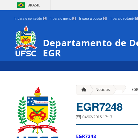
BRASIL
Ir para o conteúdo
1
Ir para o menu
2
Ir para a busca
3
Ir para o rodapé
4
Departamento de De
EGR
»
Notícias
EG
EGR7248
04/02/2015 17:17
EGR7248