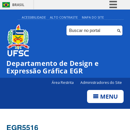
BRASIL
Simplifique!
ACESSIBILIDADE
ALTO CONTRASTE
MAPA DO SITE
Comunica BR
Participe
Acesso à informação
Legislação
Departamento de Design e
Canais
Expressão Gráfica EGR
Área Restrita
Administradores do Site
MENU
EGR5516