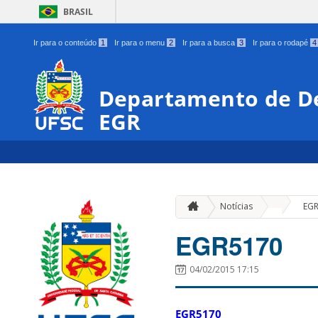
BRASIL
Ir para o conteúdo
1
Ir para o menu
2
Ir para a busca
3
Ir para o rodapé
4
Departamento de De
EGR
»
Notícias
EG
EGR5170
04/02/2015 17:15
EGR5170