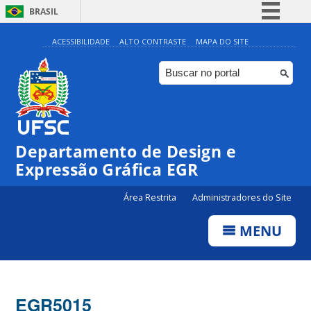
BRASIL
Simplifique!
ACESSIBILIDADE
ALTO CONTRASTE
MAPA DO SITE
Comunica BR
Participe
Acesso à informação
Legislação
Departamento de Design e
Canais
Expressão Gráfica EGR
Área Restrita
Administradores do Site
MENU
EGR5015