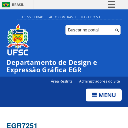
BRASIL
Simplifique!
ACESSIBILIDADE
ALTO CONTRASTE
MAPA DO SITE
Comunica BR
Participe
Acesso à informação
Legislação
Departamento de Design e
Canais
Expressão Gráfica EGR
Área Restrita
Administradores do Site
MENU
EGR7251