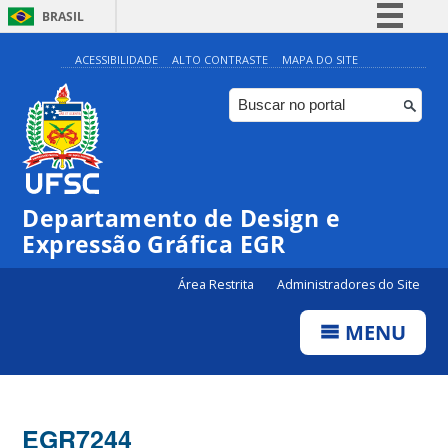
BRASIL
Simplifique!
ACESSIBILIDADE
ALTO CONTRASTE
MAPA DO SITE
Comunica BR
Participe
Acesso à informação
Legislação
Departamento de Design e
Canais
Expressão Gráfica EGR
Área Restrita
Administradores do Site
MENU
EGR7244