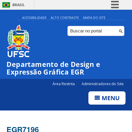
BRASIL
Simplifique!
ACESSIBILIDADE
ALTO CONTRASTE
MAPA DO SITE
Comunica BR
Participe
Acesso à informação
Legislação
Departamento de Design e
Canais
Expressão Gráfica EGR
Área Restrita
Administradores do Site
MENU
EGR7196