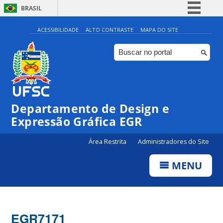
BRASIL
Simplifique!
ACESSIBILIDADE
ALTO CONTRASTE
MAPA DO SITE
Comunica BR
Participe
Acesso à informação
Legislação
Departamento de Design e
Canais
Expressão Gráfica EGR
Área Restrita
Administradores do Site
MENU
EGR7171