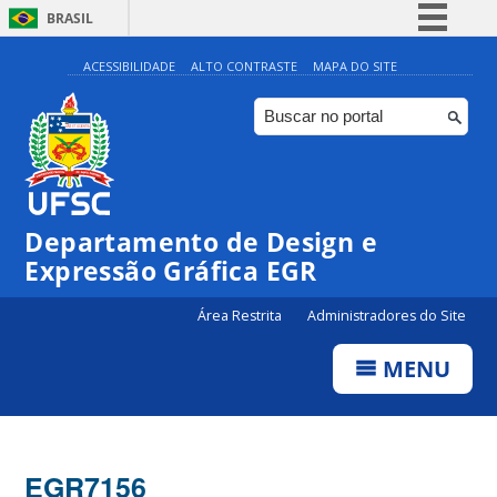
BRASIL
Simplifique!
ACESSIBILIDADE
ALTO CONTRASTE
MAPA DO SITE
Comunica BR
Participe
Acesso à informação
Legislação
Departamento de Design e
Canais
Expressão Gráfica EGR
Área Restrita
Administradores do Site
MENU
EGR7156