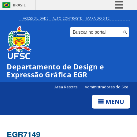
BRASIL
Simplifique!
ACESSIBILIDADE
ALTO CONTRASTE
MAPA DO SITE
Comunica BR
Participe
Acesso à informação
Legislação
Departamento de Design e
Canais
Expressão Gráfica EGR
Área Restrita
Administradores do Site
MENU
EGR7149