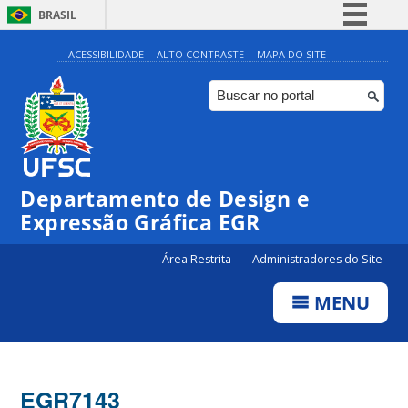
BRASIL
Simplifique!
ACESSIBILIDADE
ALTO CONTRASTE
MAPA DO SITE
Comunica BR
Participe
Acesso à informação
Legislação
Departamento de Design e
Canais
Expressão Gráfica EGR
Área Restrita
Administradores do Site
MENU
EGR7143