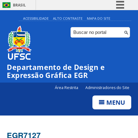
BRASIL
Simplifique!
ACESSIBILIDADE
ALTO CONTRASTE
MAPA DO SITE
Comunica BR
Participe
Acesso à informação
Legislação
Departamento de Design e
Canais
Expressão Gráfica EGR
Área Restrita
Administradores do Site
MENU
EGR7127