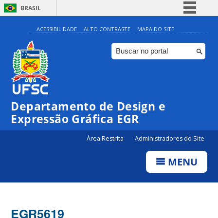
BRASIL
Simplifique!
ACESSIBILIDADE
ALTO CONTRASTE
MAPA DO SITE
Comunica BR
Participe
Acesso à informação
Legislação
Departamento de Design e
Canais
Expressão Gráfica EGR
Área Restrita
Administradores do Site
MENU
EGR5619