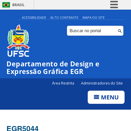
BRASIL
Simplifique!
ACESSIBILIDADE
ALTO CONTRASTE
MAPA DO SITE
Comunica BR
Participe
Acesso à informação
Legislação
Departamento de Design e
Canais
Expressão Gráfica EGR
Área Restrita
Administradores do Site
MENU
EGR5044