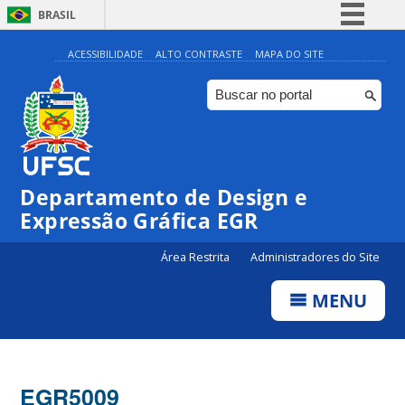
BRASIL
Simplifique!
ACESSIBILIDADE
ALTO CONTRASTE
MAPA DO SITE
Comunica BR
Participe
Acesso à informação
Legislação
Departamento de Design e
Canais
Expressão Gráfica EGR
Área Restrita
Administradores do Site
MENU
EGR5009