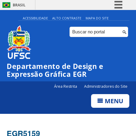
BRASIL
Simplifique!
ACESSIBILIDADE
ALTO CONTRASTE
MAPA DO SITE
Comunica BR
Participe
Acesso à informação
Legislação
Departamento de Design e
Canais
Expressão Gráfica EGR
Área Restrita
Administradores do Site
MENU
EGR5159