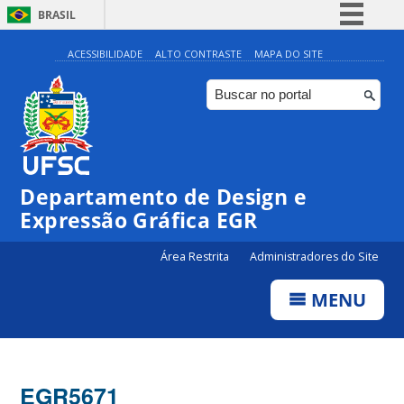
BRASIL
Simplifique!
ACESSIBILIDADE
ALTO CONTRASTE
MAPA DO SITE
Comunica BR
Participe
Acesso à informação
Legislação
Departamento de Design e
Canais
Expressão Gráfica EGR
Área Restrita
Administradores do Site
MENU
EGR5671